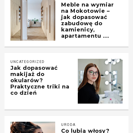
Meble na wymiar
na Mokotowie –
jak dopasować
zabudowę do
kamienicy,
apartamentu ...
UNCATEGORIZED
Jak dopasować
makijaż do
okularów?
Praktyczne triki na
co dzień
URODA
Co lubią włosy?