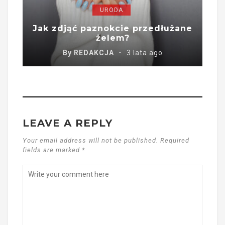
URODA
Jak zdjąć paznokcie przedłużane
żelem?
By
REDAKCJA
3 lata ago
LEAVE A REPLY
Your email address will not be published. Required
fields are marked *