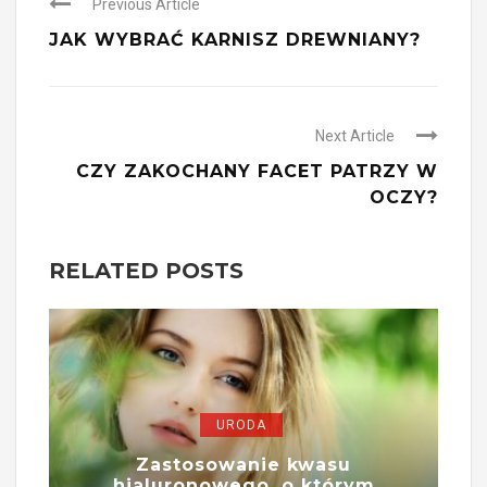
Previous Article
JAK WYBRAĆ KARNISZ DREWNIANY?
Next Article
CZY ZAKOCHANY FACET PATRZY W
OCZY?
RELATED POSTS
URODA
Zastosowanie kwasu
hialuronowego, o którym