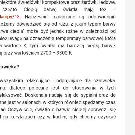
, niektóre świetlówki kompaktowe oraz żarówki ledowe,
 często. Ciepłą barwę światła mają też –
s-lampy/13
. Najczęściej oznaczane są odpowiednio
możemy dowiedzieć się od razu, z jakim typem barwy
arwa ciepła” może być jednak różne w zależności od
ież uwagę na oznaczenie temperatury barwowej, która
a wartość K, tym światło ma bardziej ciepłą barwę.
ą przy wartościach 2700 – 3300 K.
złowieka?
wszystkim relaksujące i odprężające dla człowieka.
u, dlatego polecane jest do stosowania w tych
laksować. Doskonale nadaje się do sypialni oraz do
ane jest w salonach, w których również spędzamy czas
ać. Oczywiście, światło o barwie ciepłej sprawdzi się
d na korytarzach czy w kuchni, gdy chcemy uzyskać