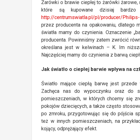
Żarówki o brawie ciepłej to żarówki żarowe
które są kupowane dzisiaj bardzo
http://centrumswiatla.pl/pl/producer/Philip
przez producenta na opakowaniu, dlatego 
światła mamy do czynienia. Oznaczenie „b
producenta. Powinniśmy zatem zwrócić równ
określana jest w kelwinach – K. Im niższ
Najczęściej mamy do czynienia z barwą ciepł
Jak światło o ciepłej barwie wpływa na c
Światło mające ciepłą barwę jest przede 
Zachęca nas do wypoczynku oraz do sn
pomieszczeniach, w których chcemy się zre
pokojów dziecięcych, a także często stosow
po zmroku, przygotowując się do pójścia sp
też w innych pomieszczeniach, na przykła
kojący, odprężający efekt.