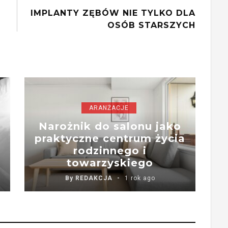
IMPLANTY ZĘBÓW NIE TYLKO DLA
OSÓB STARSZYCH
ARANŻACJE
Narożnik do salonu jako
praktyczne centrum życia
rodzinnego i
towarzyskiego
By
REDAKCJA
1 rok ago