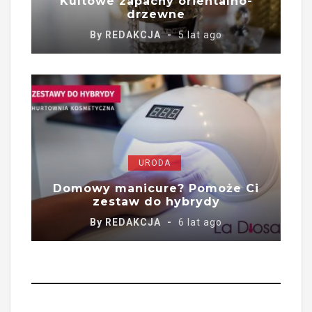
Kultowe zapachy orientalno-
drzewne
By
REDAKCJA
5 lat ago
URODA
Domowy manicure? Pomoże Ci
zestaw do hybrydy
By
REDAKCJA
6 lat ago