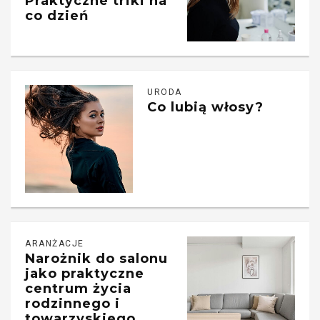
Praktyczne triki na
co dzień
URODA
Co lubią włosy?
ARANŻACJE
Narożnik do salonu
jako praktyczne
centrum życia
rodzinnego i
towarzyskiego