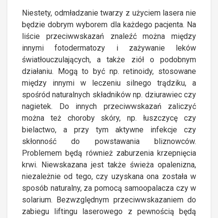
Niestety, odmładzanie twarzy z użyciem lasera nie
będzie dobrym wyborem dla każdego pacjenta. Na
liście przeciwwskazań znaleźć można między
innymi fotodermatozy i zażywanie leków
światłouczulających, a także ziół o podobnym
działaniu. Mogą to być np. retinoidy, stosowane
między innymi w leczeniu silnego trądziku, a
spośród naturalnych składników np. dziurawiec czy
nagietek. Do innych przeciwwskazań zaliczyć
można też choroby skóry, np. łuszczycę czy
bielactwo, a przy tym aktywne infekcje czy
skłonność do powstawania bliznowców.
Problemem będą również zaburzenia krzepnięcia
krwi. Niewskazana jest także świeża opalenizna,
niezależnie od tego, czy uzyskana ona została w
sposób naturalny, za pomocą samoopalacza czy w
solarium. Bezwzględnym przeciwwskazaniem do
zabiegu liftingu laserowego z pewnością będą